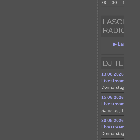
29
30
1
2
LASCIVA 
RADIO
▶ Lasciva N
DJ TERMI
13.08.2026: messt
Livestream
Donnerstag, 13.08.
15.08.2026: messt
Livestream – Gue
Samstag, 15.08.20
20.08.2026: messt
Livestream
Donnerstag, 20.08.