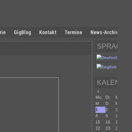
rie
GigBlog
Kontakt
Termine
News-Archiv
SPRACHE
KALENDE
‹
Juni 
Mo.
Di.
Mi.
Do
M
D
M
D
1
2
3
4
8
9
10
11
15
16
17
18
22
23
24
25