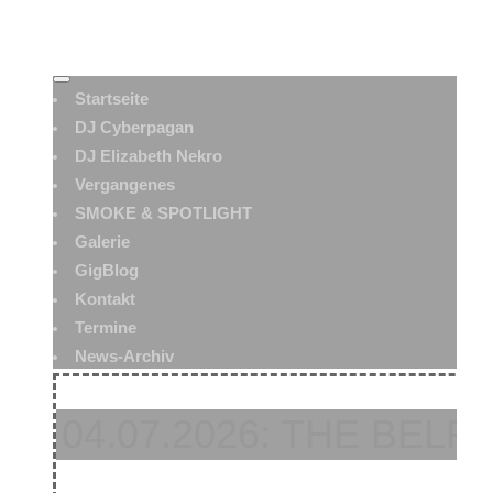
Startseite
DJ Cyberpagan
DJ Elizabeth Nekro
Vergangenes
SMOKE & SPOTLIGHT
Galerie
GigBlog
Kontakt
Termine
News-Archiv
04.07.2026: THE BEL