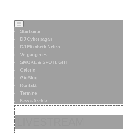
Startseite
DJ Cyberpagan
DJ Elizabeth Nekro
Vergangenes
SMOKE & SPOTLIGHT
Galerie
GigBlog
Kontakt
Termine
News-Archiv
LIVESTREAM