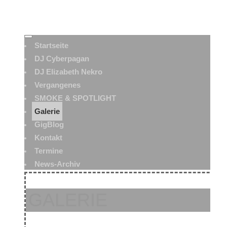
Startseite
DJ Cyberpagan
DJ Elizabeth Nekro
Vergangenes
SMOKE & SPOTLIGHT
Galerie
GigBlog
Kontakt
Termine
News-Archiv
GALERIE