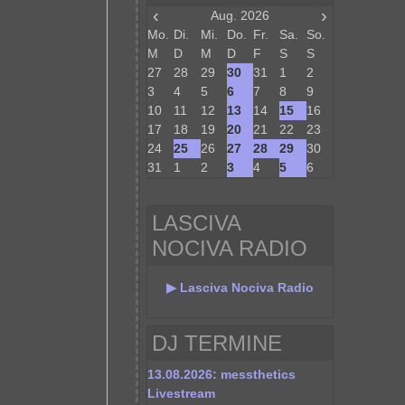
‹
›
Aug. 2026
Mo.
Di.
Mi.
Do.
Fr.
Sa.
So.
M
D
M
D
F
S
S
27
28
29
30
31
1
2
3
4
5
6
7
8
9
10
11
12
13
14
15
16
17
18
19
20
21
22
23
24
25
26
27
28
29
30
31
1
2
3
4
5
6
LASCIVA
NOCIVA RADIO
▶ Lasciva Nociva Radio
DJ TERMINE
13.08.2026: messthetics
Livestream