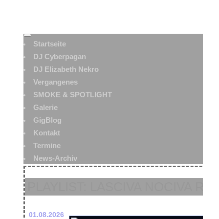
Startseite
DJ Cyberpagan
DJ Elizabeth Nekro
Vergangenes
SMOKE & SPOTLIGHT
Galerie
GigBlog
Kontakt
Termine
News-Archiv
PLAYLIST: LASCIVA NOCIVA RAD
01.08.2026