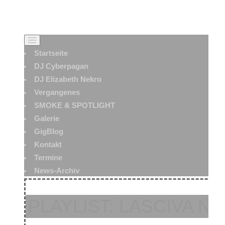
Startseite
DJ Cyberpagan
DJ Elizabeth Nekro
Vergangenes
SMOKE & SPOTLIGHT
Galerie
GigBlog
Kontakt
Termine
News-Archiv
PLAYLIST: LASCIVA NO