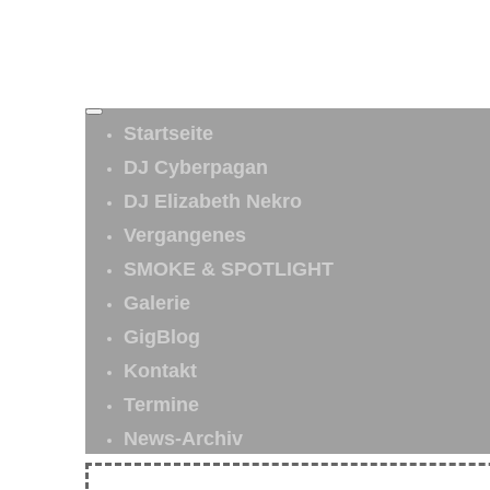
Startseite
DJ Cyberpagan
DJ Elizabeth Nekro
Vergangenes
SMOKE & SPOTLIGHT
Galerie
GigBlog
Kontakt
Termine
News-Archiv