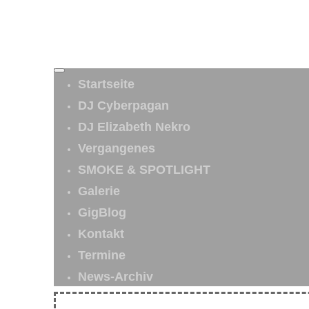
Startseite
DJ Cyberpagan
DJ Elizabeth Nekro
Vergangenes
SMOKE & SPOTLIGHT
Galerie
GigBlog
Kontakt
Termine
News-Archiv