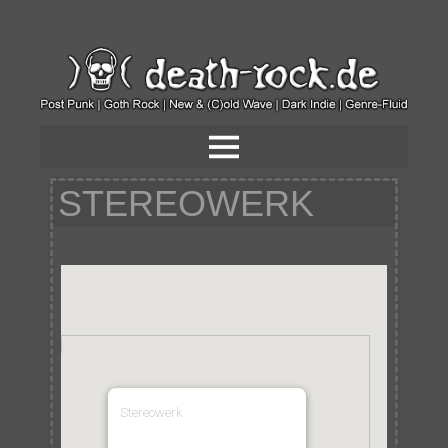
STEREOWERK
Stereowerk