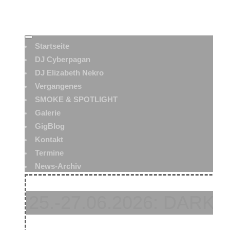
Startseite
DJ Cyberpagan
DJ Elizabeth Nekro
Vergangenes
SMOKE & SPOTLIGHT
Galerie
GigBlog
Kontakt
Termine
News-Archiv
25.-27.06.2026: DARK