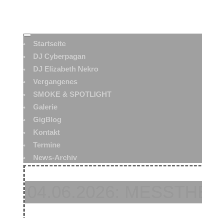
Startseite
DJ Cyberpagan
DJ Elizabeth Nekro
Vergangenes
SMOKE & SPOTLIGHT
Galerie
GigBlog
Kontakt
Termine
News-Archiv
04.06.2026: MESSTHE