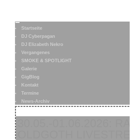
Startseite
DJ Cyberpagan
DJ Elizabeth Nekro
Vergangenes
SMOKE & SPOTLIGHT
Galerie
GigBlog
Kontakt
Termine
News-Archiv
30.05.-01.06.2026: R
OLDGOTH LIVESTRE