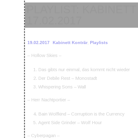
PLAYLIST: KABINE
17.02.2017
19.02.2017
Kabinett Konträr
,
Playlists
– Hollow Skies –
Das gibts nur einmal, das kommt nicht wieder
Der Debile Rest – Monostadt
Whispering Sons – Wall
– Herr Nachtportier –
Bain Wolfkind – Corruption is the Currency
Agent Side Grinder – Wolf Hour
– Cyberpagan –