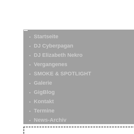
Startseite
DJ Cyberpagan
DJ Elizabeth Nekro
Vergangenes
SMOKE & SPOTLIGHT
Galerie
GigBlog
Kontakt
Termine
News-Archiv