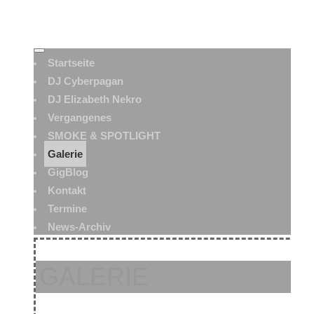
Startseite
DJ Cyberpagan
DJ Elizabeth Nekro
Vergangenes
SMOKE & SPOTLIGHT
Galerie
GigBlog
Kontakt
Termine
News-Archiv
GALERIE