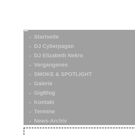
Startseite
DJ Cyberpagan
DJ Elizabeth Nekro
Vergangenes
SMOKE & SPOTLIGHT
Galerie
GigBlog
Kontakt
Termine
News-Archiv