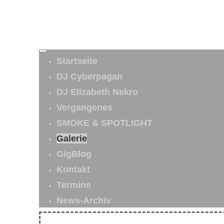
Startseite
DJ Cyberpagan
DJ Elizabeth Nekro
Vergangenes
SMOKE & SPOTLIGHT
Galerie
GigBlog
Kontakt
Termine
News-Archiv