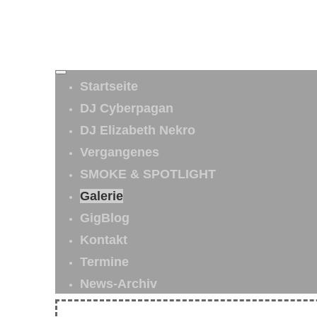
Startseite
DJ Cyberpagan
DJ Elizabeth Nekro
Vergangenes
SMOKE & SPOTLIGHT
Galerie
GigBlog
Kontakt
Termine
News-Archiv