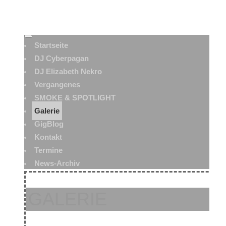
Startseite
DJ Cyberpagan
DJ Elizabeth Nekro
Vergangenes
SMOKE & SPOTLIGHT
Galerie
GigBlog
Kontakt
Termine
News-Archiv
GALERIE