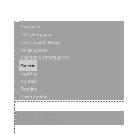
Startseite
DJ Cyberpagan
DJ Elizabeth Nekro
Vergangenes
SMOKE & SPOTLIGHT
Galerie
GigBlog
Kontakt
Termine
News-Archiv
GALERIE