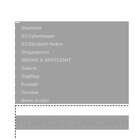
Startseite
DJ Cyberpagan
DJ Elizabeth Nekro
Vergangenes
SMOKE & SPOTLIGHT
Galerie
GigBlog
Kontakt
Termine
News-Archiv
PLAYLIST: LASCIVA NO