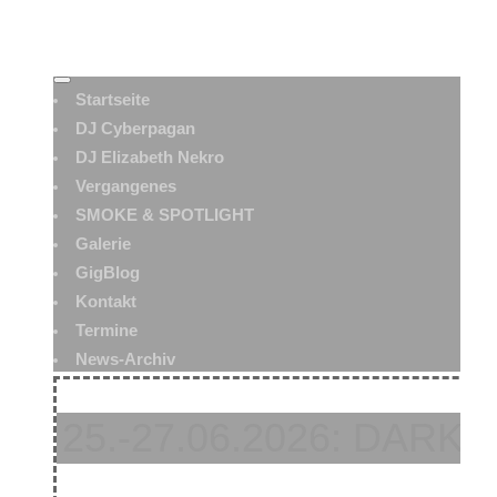
Startseite
DJ Cyberpagan
DJ Elizabeth Nekro
Vergangenes
SMOKE & SPOTLIGHT
Galerie
GigBlog
Kontakt
Termine
News-Archiv
25.-27.06.2026: DARK