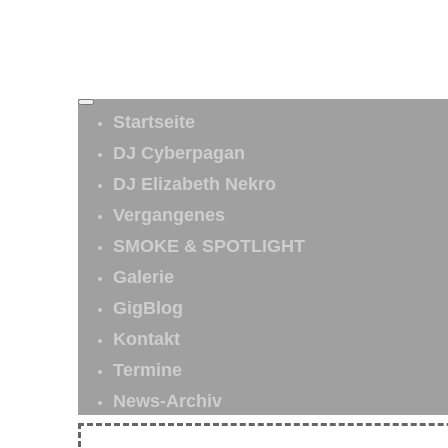
Startseite
DJ Cyberpagan
DJ Elizabeth Nekro
Vergangenes
SMOKE & SPOTLIGHT
Galerie
GigBlog
Kontakt
Termine
News-Archiv