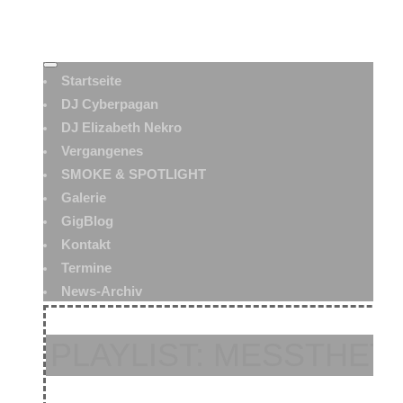
Startseite
DJ Cyberpagan
DJ Elizabeth Nekro
Vergangenes
SMOKE & SPOTLIGHT
Galerie
GigBlog
Kontakt
Termine
News-Archiv
PLAYLIST: MESSTHETIC