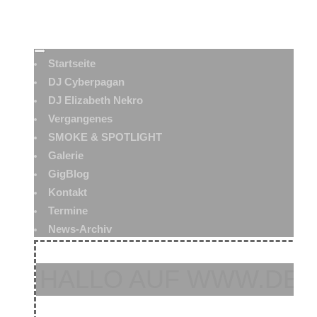
Startseite
DJ Cyberpagan
DJ Elizabeth Nekro
Vergangenes
SMOKE & SPOTLIGHT
Galerie
GigBlog
Kontakt
Termine
News-Archiv
HALLO AUF WWW.DEA