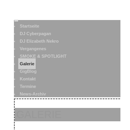
Startseite
DJ Cyberpagan
DJ Elizabeth Nekro
Vergangenes
SMOKE & SPOTLIGHT
Galerie
GigBlog
Kontakt
Termine
News-Archiv
GALERIE