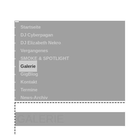
Startseite
DJ Cyberpagan
DJ Elizabeth Nekro
Vergangenes
SMOKE & SPOTLIGHT
Galerie
GigBlog
Kontakt
Termine
News-Archiv
GALERIE