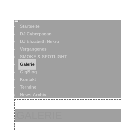
Startseite
DJ Cyberpagan
DJ Elizabeth Nekro
Vergangenes
SMOKE & SPOTLIGHT
Galerie
GigBlog
Kontakt
Termine
News-Archiv
GALERIE