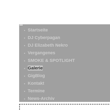
Startseite
DJ Cyberpagan
DJ Elizabeth Nekro
Vergangenes
SMOKE & SPOTLIGHT
Galerie
GigBlog
Kontakt
Termine
News-Archiv