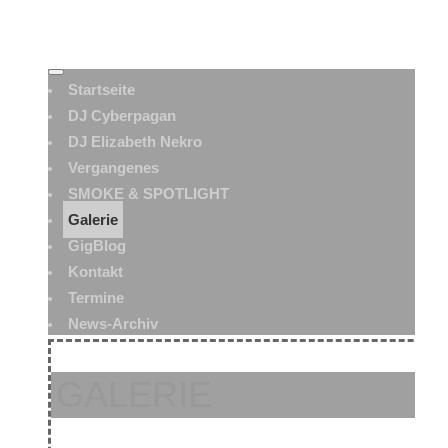
Startseite
DJ Cyberpagan
DJ Elizabeth Nekro
Vergangenes
SMOKE & SPOTLIGHT
Galerie
GigBlog
Kontakt
Termine
News-Archiv
GALERIE