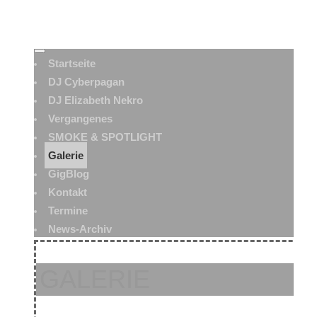
Startseite
DJ Cyberpagan
DJ Elizabeth Nekro
Vergangenes
SMOKE & SPOTLIGHT
Galerie
GigBlog
Kontakt
Termine
News-Archiv
GALERIE