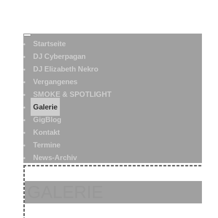
Startseite
DJ Cyberpagan
DJ Elizabeth Nekro
Vergangenes
SMOKE & SPOTLIGHT
Galerie
GigBlog
Kontakt
Termine
News-Archiv
GALERIE