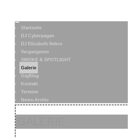
Startseite
DJ Cyberpagan
DJ Elizabeth Nekro
Vergangenes
SMOKE & SPOTLIGHT
Galerie
GigBlog
Kontakt
Termine
News-Archiv
GALERIE