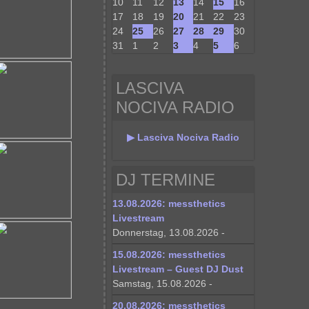
10
11
12
13
14
15
16
17
18
19
20
21
22
23
24
25
26
27
28
29
30
31
1
2
3
4
5
6
LASCIVA
NOCIVA RADIO
▶ Lasciva Nociva Radio
DJ TERMINE
13.08.2026: messthetics
Livestream
Donnerstag, 13.08.2026 -
15.08.2026: messthetics
Livestream – Guest DJ Dust
Samstag, 15.08.2026 -
20.08.2026: messthetics