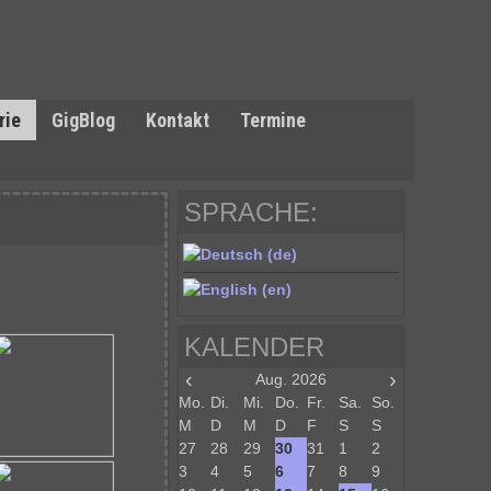
rie
GigBlog
Kontakt
Termine
SPRACHE:
KALENDER
‹
›
Aug. 2026
Mo.
Di.
Mi.
Do.
Fr.
Sa.
So.
M
D
M
D
F
S
S
27
28
29
30
31
1
2
3
4
5
6
7
8
9