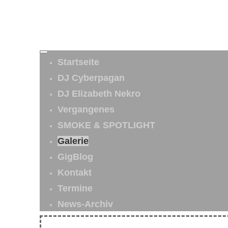
Startseite
DJ Cyberpagan
DJ Elizabeth Nekro
Vergangenes
SMOKE & SPOTLIGHT
Galerie
GigBlog
Kontakt
Termine
News-Archiv