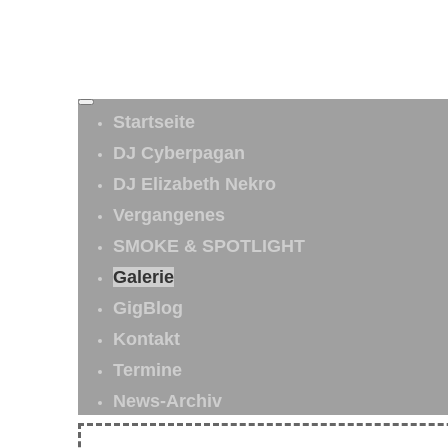
Startseite
DJ Cyberpagan
DJ Elizabeth Nekro
Vergangenes
SMOKE & SPOTLIGHT
Galerie
GigBlog
Kontakt
Termine
News-Archiv