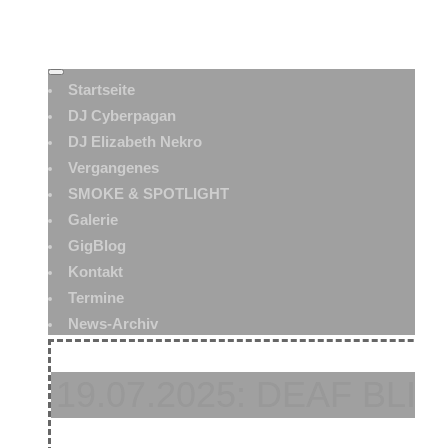
Startseite
DJ Cyberpagan
DJ Elizabeth Nekro
Vergangenes
SMOKE & SPOTLIGHT
Galerie
GigBlog
Kontakt
Termine
News-Archiv
19.07.2025: DEAF BLI