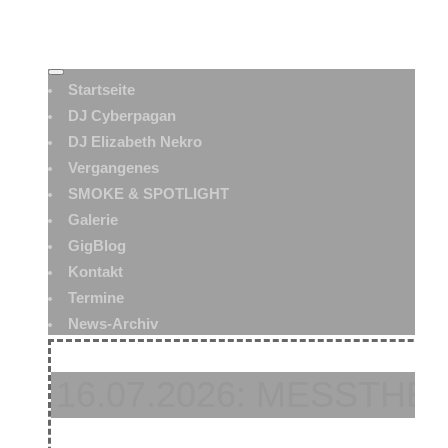
Startseite
DJ Cyberpagan
DJ Elizabeth Nekro
Vergangenes
SMOKE & SPOTLIGHT
Galerie
GigBlog
Kontakt
Termine
News-Archiv
16.07.2026: MESSTHE