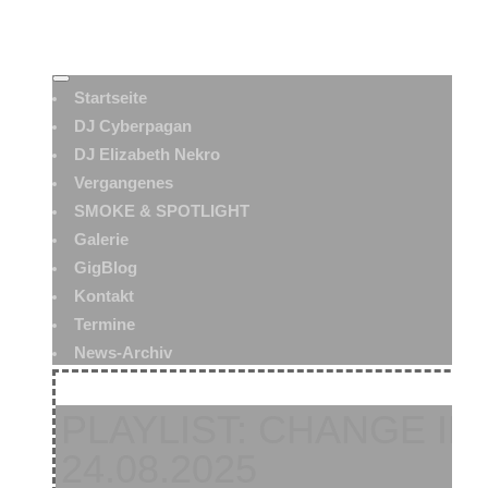
Startseite
DJ Cyberpagan
DJ Elizabeth Nekro
Vergangenes
SMOKE & SPOTLIGHT
Galerie
GigBlog
Kontakt
Termine
News-Archiv
PLAYLIST: CHANGE IN 
24.08.2025