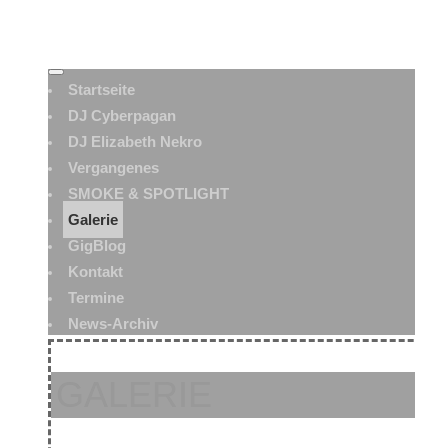
Startseite
DJ Cyberpagan
DJ Elizabeth Nekro
Vergangenes
SMOKE & SPOTLIGHT
Galerie
GigBlog
Kontakt
Termine
News-Archiv
GALERIE