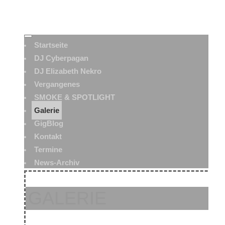
Startseite
DJ Cyberpagan
DJ Elizabeth Nekro
Vergangenes
SMOKE & SPOTLIGHT
Galerie
GigBlog
Kontakt
Termine
News-Archiv
GALERIE