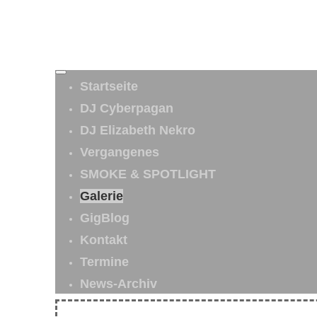
Startseite
DJ Cyberpagan
DJ Elizabeth Nekro
Vergangenes
SMOKE & SPOTLIGHT
Galerie
GigBlog
Kontakt
Termine
News-Archiv