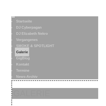
Startseite
DJ Cyberpagan
DJ Elizabeth Nekro
Vergangenes
SMOKE & SPOTLIGHT
Galerie
GigBlog
Kontakt
Termine
News-Archiv
GALERIE