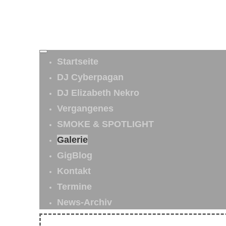
Startseite
DJ Cyberpagan
DJ Elizabeth Nekro
Vergangenes
SMOKE & SPOTLIGHT
Galerie
GigBlog
Kontakt
Termine
News-Archiv