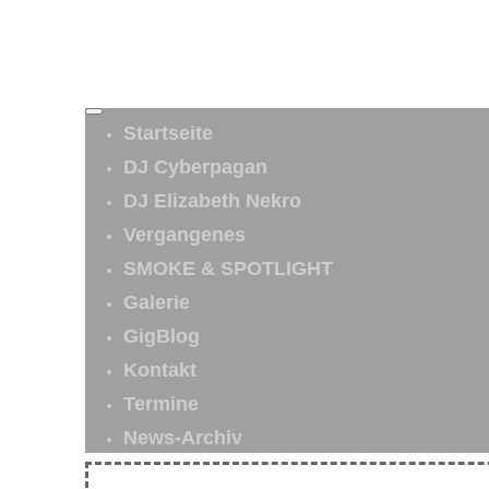
Startseite
DJ Cyberpagan
DJ Elizabeth Nekro
Vergangenes
SMOKE & SPOTLIGHT
Galerie
GigBlog
Kontakt
Termine
News-Archiv