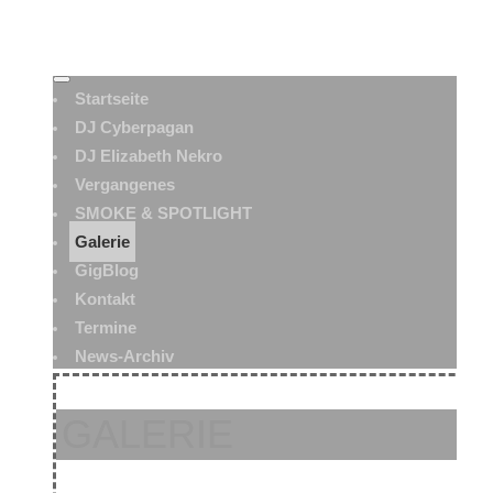
Startseite
DJ Cyberpagan
DJ Elizabeth Nekro
Vergangenes
SMOKE & SPOTLIGHT
Galerie
GigBlog
Kontakt
Termine
News-Archiv
GALERIE