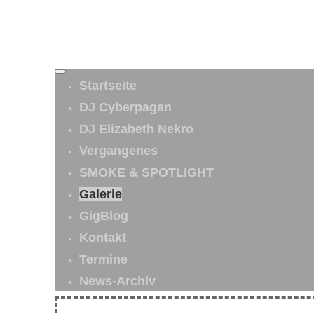
Startseite
DJ Cyberpagan
DJ Elizabeth Nekro
Vergangenes
SMOKE & SPOTLIGHT
Galerie
GigBlog
Kontakt
Termine
News-Archiv