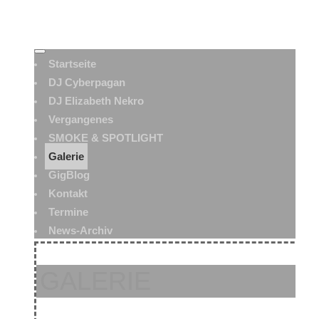
Startseite
DJ Cyberpagan
DJ Elizabeth Nekro
Vergangenes
SMOKE & SPOTLIGHT
Galerie
GigBlog
Kontakt
Termine
News-Archiv
GALERIE