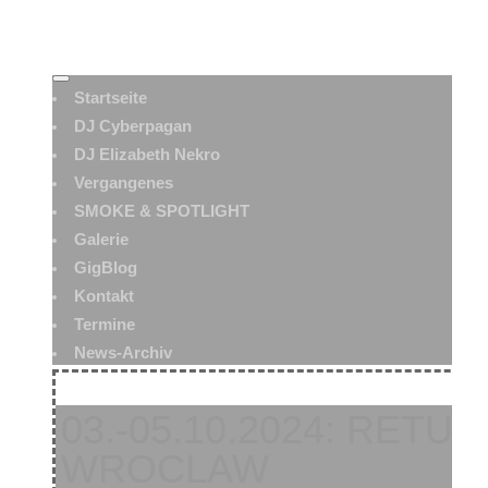
Startseite
DJ Cyberpagan
DJ Elizabeth Nekro
Vergangenes
SMOKE & SPOTLIGHT
Galerie
GigBlog
Kontakt
Termine
News-Archiv
03.-05.10.2024: RETU
WROCLAW