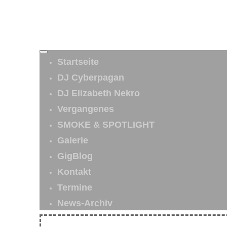
Startseite
DJ Cyberpagan
DJ Elizabeth Nekro
Vergangenes
SMOKE & SPOTLIGHT
Galerie
GigBlog
Kontakt
Termine
News-Archiv